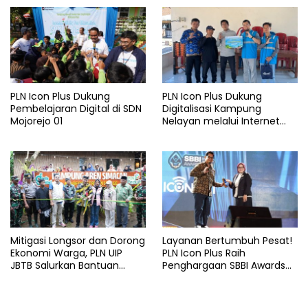
Lansia di Malang
Malang
PLN Icon Plus Dukung
PLN Icon Plus Dukung
Pembelajaran Digital di SDN
Digitalisasi Kampung
Mojorejo 01
Nelayan melalui Internet
Gratis di Desa Nelayan
Rajatama
Mitigasi Longsor dan Dorong
Layanan Bertumbuh Pesat!
Ekonomi Warga, PLN UIP
PLN Icon Plus Raih
JBTB Salurkan Bantuan
Penghargaan SBBI Awards
Konservasi 4.000 Pohon
2026
Aren Genjah Asal Aceh di
Banyuwangi