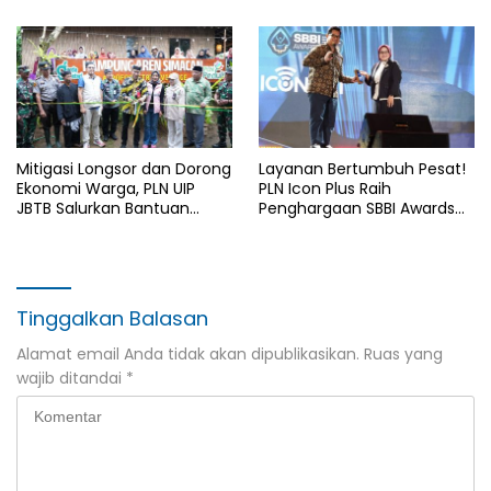
Rajatama
Mitigasi Longsor dan Dorong
Layanan Bertumbuh Pesat!
Ekonomi Warga, PLN UIP
PLN Icon Plus Raih
JBTB Salurkan Bantuan
Penghargaan SBBI Awards
Konservasi 4.000 Pohon
2026
Aren Genjah Asal Aceh di
Banyuwangi
Tinggalkan Balasan
Alamat email Anda tidak akan dipublikasikan.
Ruas yang
wajib ditandai
*