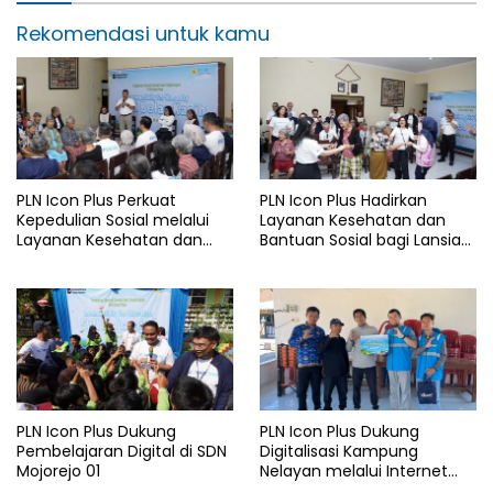
Rekomendasi untuk kamu
PLN Icon Plus Perkuat
PLN Icon Plus Hadirkan
Kepedulian Sosial melalui
Layanan Kesehatan dan
Layanan Kesehatan dan
Bantuan Sosial bagi Lansia
Bantuan Komprehensif bagi
di Rumah Belas Kasih
Lansia di Malang
Malang
PLN Icon Plus Dukung
PLN Icon Plus Dukung
Pembelajaran Digital di SDN
Digitalisasi Kampung
Mojorejo 01
Nelayan melalui Internet
Gratis di Desa Nelayan