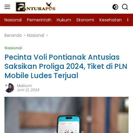
Langsung
ke
konten
Nasional
Pemerintah
Hukum
Ekonomi
Kesehatan
Ra
Beranda
Nasional
Nasional
Pecinta Voli Pontianak Antusias
Saksikan Proliga 2024, Tiket di PLN
Mobile Ludes Terjual
Maksum
Juni 21, 2024