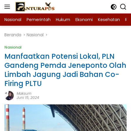
Langsung
ke
konten
Nasional
Pemerintah
Hukum
Ekonomi
Kesehatan
Ra
Beranda
Nasional
Nasional
Manfaatkan Potensi Lokal, PLN
Gandeng Pemda Jeneponto Olah
Limbah Jagung Jadi Bahan Co-
Firing PLTU
Maksum
Juni 15, 2024