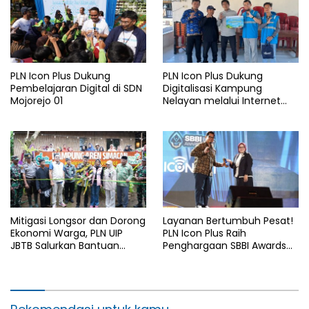
PLN Icon Plus Dukung
PLN Icon Plus Dukung
Pembelajaran Digital di SDN
Digitalisasi Kampung
Mojorejo 01
Nelayan melalui Internet
Gratis di Desa Nelayan
Rajatama
Mitigasi Longsor dan Dorong
Layanan Bertumbuh Pesat!
Ekonomi Warga, PLN UIP
PLN Icon Plus Raih
JBTB Salurkan Bantuan
Penghargaan SBBI Awards
Konservasi 4.000 Pohon
2026
Aren Genjah Asal Aceh di
Banyuwangi