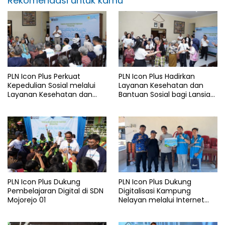
Rekomendasi untuk kamu
PLN Icon Plus Perkuat
PLN Icon Plus Hadirkan
Kepedulian Sosial melalui
Layanan Kesehatan dan
Layanan Kesehatan dan
Bantuan Sosial bagi Lansia
Bantuan Komprehensif bagi
di Rumah Belas Kasih
Lansia di Malang
Malang
PLN Icon Plus Dukung
PLN Icon Plus Dukung
Pembelajaran Digital di SDN
Digitalisasi Kampung
Mojorejo 01
Nelayan melalui Internet
Gratis di Desa Nelayan
Rajatama