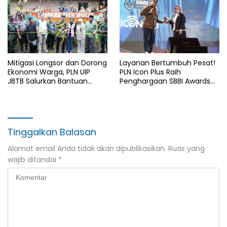
Mitigasi Longsor dan Dorong
Layanan Bertumbuh Pesat!
Ekonomi Warga, PLN UIP
PLN Icon Plus Raih
JBTB Salurkan Bantuan
Penghargaan SBBI Awards
Konservasi 4.000 Pohon
2026
Aren Genjah Asal Aceh di
Banyuwangi
Tinggalkan Balasan
Alamat email Anda tidak akan dipublikasikan.
Ruas yang
wajib ditandai
*