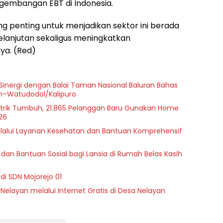
gembangan EBT di Indonesia.
ng penting untuk menjadikan sektor ini berada
kelanjutan sekaligus meningkatkan
ya. (Red)
 Sinergi dengan Balai Taman Nasional Baluran Bahas
on–Watudodol/Kalipuro
istrik Tumbuh, 21.865 Pelanggan Baru Gunakan Home
26
melalui Layanan Kesehatan dan Bantuan Komprehensif
dan Bantuan Sosial bagi Lansia di Rumah Belas Kasih
di SDN Mojorejo 01
 Nelayan melalui Internet Gratis di Desa Nelayan