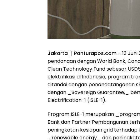
Jakarta || Panturapos.com
– 13 Juni
pendanaan dengan World Bank, Canada
Clean Technology Fund sebesar USD5
elektrifikasi di Indonesia, program tra
ditandai dengan penandatanganan sk
dengan _Sovereign Guarantee,_ bert
Electrification-1 (ISLE-1).
Program ISLE-1 merupakan _progra
Bank dan Partner Pembangunan terhad
peningkatan kesiapan grid terhadap 
_renewable energy_ dan peningkatan 