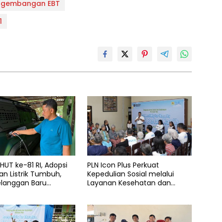
Pengembangan EBT
1
UT ke-81 RI, Adopsi
PLN Icon Plus Perkuat
n Listrik Tumbuh,
Kepedulian Sosial melalui
elanggan Baru
Layanan Kesehatan dan
 Home Charging
Bantuan Komprehensif bagi
 PLN pada Semester I
Lansia di Malang