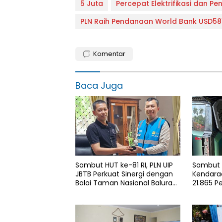
5 Juta
Percepat Elektrifikasi dan 
PLN Raih Pendanaan World Bank USD58
Komentar
Baca Juga
Sambut HUT ke-81 RI, PLN UIP
Sambut H
JBTB Perkuat Sinergi dengan
Kendaraa
Balai Taman Nasional Baluran
21.865 P
Bahas Kajian Rencana Proyek
Gunakan
SUTET 500 kV Paiton–
Services
Watudodol/Kalipuro
2026