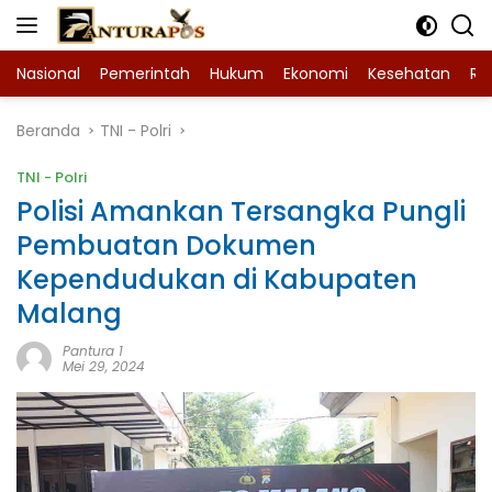
Langsung
ke
konten
Nasional
Pemerintah
Hukum
Ekonomi
Kesehatan
Ra
Beranda
TNI - Polri
TNI - Polri
Polisi Amankan Tersangka Pungli
Pembuatan Dokumen
Kependudukan di Kabupaten
Malang
Pantura 1
Mei 29, 2024