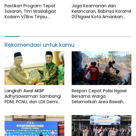
Pastikan Program Tepat
Jaga Keamanan dan
Sasaran, Tim Waslakgiat
Kelancaran, Babinsa Koramil
Kodam V/Brw Tinjau
01/Ngawi Kota Amankan
Rutilahu di Wilayah Kodim
Jamasan dan Kirab Pusaka
0805/Ngawi
Hari Jadi Ngawi ke-668
Rekomendasi untuk kamu
Langkah Awal AKBP
Respon Cepat Polisi Ngawi
Adhytiawarman Sambangi
Bersama Warga
PDM, PCNU, dan LDII Demi
Selamatkan Area Bawah
Kondusivitas Wilayah
Jembatan Gerih dari
Lamongan
Amukan Api