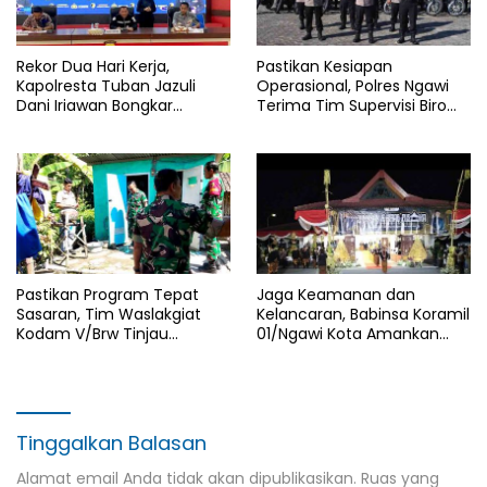
Rekor Dua Hari Kerja,
Pastikan Kesiapan
Kapolresta Tuban Jazuli
Operasional, Polres Ngawi
Dani Iriawan Bongkar
Terima Tim Supervisi Biro
Skandal Persetubuhan Anak
Logistik Polda Jatim
dan Pengedar Narkoba
Pastikan Program Tepat
Jaga Keamanan dan
Sasaran, Tim Waslakgiat
Kelancaran, Babinsa Koramil
Kodam V/Brw Tinjau
01/Ngawi Kota Amankan
Rutilahu di Wilayah Kodim
Jamasan dan Kirab Pusaka
0805/Ngawi
Hari Jadi Ngawi ke-668
Tinggalkan Balasan
Alamat email Anda tidak akan dipublikasikan.
Ruas yang