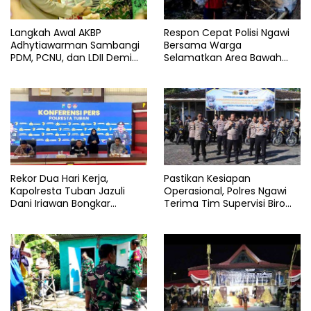
Langkah Awal AKBP
Respon Cepat Polisi Ngawi
Adhytiawarman Sambangi
Bersama Warga
PDM, PCNU, dan LDII Demi
Selamatkan Area Bawah
Kondusivitas Wilayah
Jembatan Gerih dari
Lamongan
Amukan Api
Rekor Dua Hari Kerja,
Pastikan Kesiapan
Kapolresta Tuban Jazuli
Operasional, Polres Ngawi
Dani Iriawan Bongkar
Terima Tim Supervisi Biro
Skandal Persetubuhan Anak
Logistik Polda Jatim
dan Pengedar Narkoba