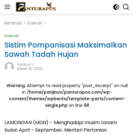
Langsung
ke
konten
Beranda
Daerah
Daerah
Sistim Pompanisasi Maksimalkan
Sawah Tadah Hujan
Pantura 1
Maret 19, 2024
Warning
: Attempt to read property "post_excerpt" on null
in
/home/panjinus/panturapos.com/wp-
content/themes/wpberita/template-parts/content-
single.php
on line
98
LAMONGAN (MDN) – Menghadapi musim tanam
bulan April – September, Menteri Pertanian