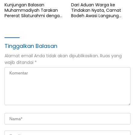
Kunjungan Balasan
Dari Aduan Warga ke
Muhammadiyah Tarakan
Tindakan Nyata, Camat
Pererat Silaturahmi dengan
Bodeh Awasi Langsung
DPD LDII Kota Tarakan
Proyek Irigasi Kesesirejo
Tinggalkan Balasan
Alamat email Anda tidak akan dipublikasikan.
Ruas yang
wajib ditandai
*