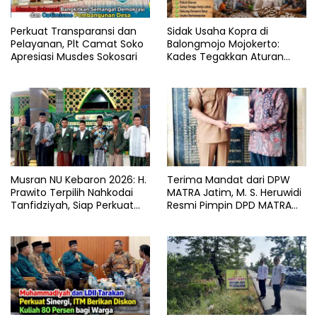
Perkuat Transparansi dan
Sidak Usaha Kopra di
Pelayanan, Plt Camat Soko
Balongmojo Mojokerto:
Apresiasi Musdes Sokosari
Kades Tegakkan Aturan
Fasum, Pemilik Klaim
Kantongi SHM Sah
Musran NU Kebaron 2026: H.
Terima Mandat dari DPW
Prawito Terpilih Nahkodai
MATRA Jatim, M. S. Heruwidi
Tanfidziyah, Siap Perkuat
Resmi Pimpin DPD MATRA
Program Keumatan
Lamongan