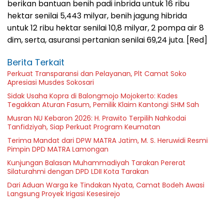
berikan bantuan benih padi inbrida untuk 16 ribu
hektar senilai 5,443 milyar, benih jagung hibrida
untuk 12 ribu hektar senilai 10,8 milyar, 2 pompa air 8
dim, serta, asuransi pertanian senilai 69,24 juta. [Red]
Berita Terkait
Perkuat Transparansi dan Pelayanan, Plt Camat Soko
Apresiasi Musdes Sokosari
Sidak Usaha Kopra di Balongmojo Mojokerto: Kades
Tegakkan Aturan Fasum, Pemilik Klaim Kantongi SHM Sah
Musran NU Kebaron 2026: H. Prawito Terpilih Nahkodai
Tanfidziyah, Siap Perkuat Program Keumatan
Terima Mandat dari DPW MATRA Jatim, M. S. Heruwidi Resmi
Pimpin DPD MATRA Lamongan
Kunjungan Balasan Muhammadiyah Tarakan Pererat
Silaturahmi dengan DPD LDII Kota Tarakan
Dari Aduan Warga ke Tindakan Nyata, Camat Bodeh Awasi
Langsung Proyek Irigasi Kesesirejo