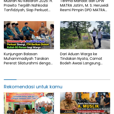
Musran NU Kebaron 2026: H.
Terima Mandat dari DPW
Prawito Terpilih Nahkodai
MATRA Jatim, M. S. Heruwidi
Tanfidziyah, Siap Perkuat
Resmi Pimpin DPD MATRA
Program Keumatan
Lamongan
Kunjungan Balasan
Dari Aduan Warga ke
Muhammadiyah Tarakan
Tindakan Nyata, Camat
Pererat Silaturahmi dengan
Bodeh Awasi Langsung
DPD LDII Kota Tarakan
Proyek Irigasi Kesesirejo
Rekomendasi untuk kamu