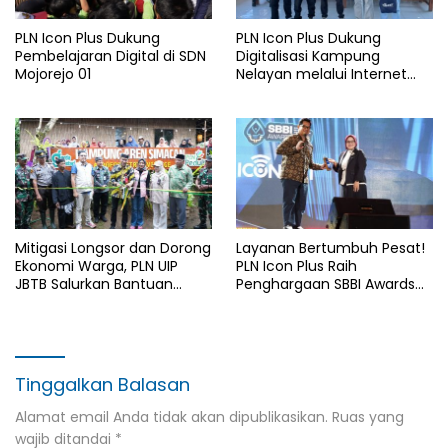
PLN Icon Plus Dukung
PLN Icon Plus Dukung
Pembelajaran Digital di SDN
Digitalisasi Kampung
Mojorejo 01
Nelayan melalui Internet
Gratis di Desa Nelayan
Rajatama
Mitigasi Longsor dan Dorong
Layanan Bertumbuh Pesat!
Ekonomi Warga, PLN UIP
PLN Icon Plus Raih
JBTB Salurkan Bantuan
Penghargaan SBBI Awards
Konservasi 4.000 Pohon
2026
Aren Genjah Asal Aceh di
Banyuwangi
Tinggalkan Balasan
Alamat email Anda tidak akan dipublikasikan.
Ruas yang
wajib ditandai
*