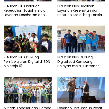
PLN Icon Plus Perkuat
PLN Icon Plus Hadirkan
Kepedulian Sosial melalui
Layanan Kesehatan dan
Layanan Kesehatan dan
Bantuan Sosial bagi Lansia
Bantuan Komprehensif bagi
di Rumah Belas Kasih
Lansia di Malang
Malang
PLN Icon Plus Dukung
PLN Icon Plus Dukung
Pembelajaran Digital di SDN
Digitalisasi Kampung
Mojorejo 01
Nelayan melalui Internet
Gratis di Desa Nelayan
Rajatama
Mitigasi Longsor dan Dorong
Layanan Bertumbuh Pesat!