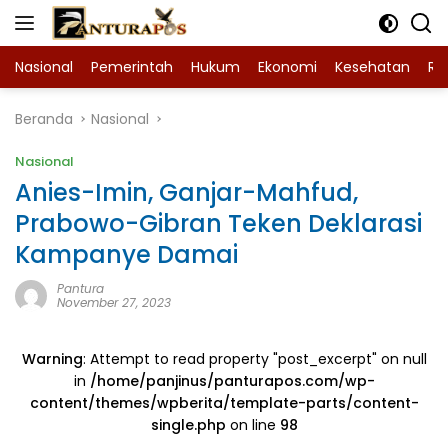
Langsung
ke
konten
Nasional
Pemerintah
Hukum
Ekonomi
Kesehatan
Ra
Beranda
Nasional
Nasional
Anies-Imin, Ganjar-Mahfud,
Prabowo-Gibran Teken Deklarasi
Kampanye Damai
Pantura
November 27, 2023
Warning
: Attempt to read property "post_excerpt" on null
in
/home/panjinus/panturapos.com/wp-
content/themes/wpberita/template-parts/content-
single.php
on line
98