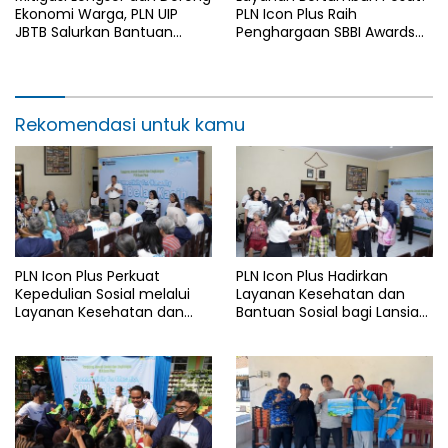
Ekonomi Warga, PLN UIP
PLN Icon Plus Raih
JBTB Salurkan Bantuan
Penghargaan SBBI Awards
Konservasi 4.000 Pohon
2026
Aren Genjah Asal Aceh di
Banyuwangi
Rekomendasi untuk kamu
PLN Icon Plus Perkuat
PLN Icon Plus Hadirkan
Kepedulian Sosial melalui
Layanan Kesehatan dan
Layanan Kesehatan dan
Bantuan Sosial bagi Lansia
Bantuan Komprehensif bagi
di Rumah Belas Kasih
Lansia di Malang
Malang