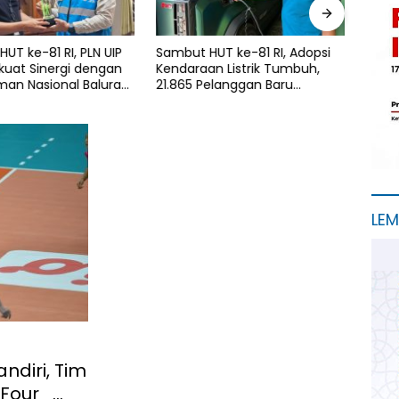
UT ke-81 RI, PLN UIP
Sambut HUT ke-81 RI, Adopsi
PLN I
kuat Sinergi dengan
Kendaraan Listrik Tumbuh,
Keped
man Nasional Baluran
21.865 Pelanggan Baru
Laya
jian Rencana Proyek
Gunakan Home Charging
Bant
0 kV Paiton–
Services PLN pada Semester I
Lansi
ol/Kalipuro
2026
LE
ndiri, Tim
 Four_