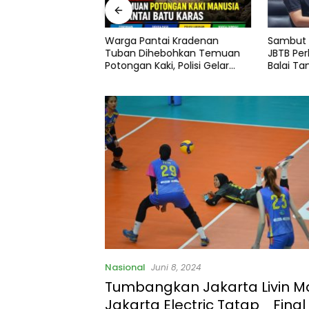
erdekaan dalam
Warga Pantai Kradenan
Sambut H
judkan NKRI
Tuban Dihebohkan Temuan
JBTB Per
Sejahtera, dan
Potongan Kaki, Polisi Gelar
Balai Ta
ajahan
Olah TKP
Bahas Ka
SUTET 50
Watudod
Nasional
Juni 8, 2024
Tumbangkan Jakarta Livin Ma
Jakarta Electric Tatap _Final