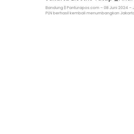
PLN Mobile Proliga
Bandung || Panturapos.com – 08 Juni 2024 – J
PLN berhasil kembali menumbangkan Jakart