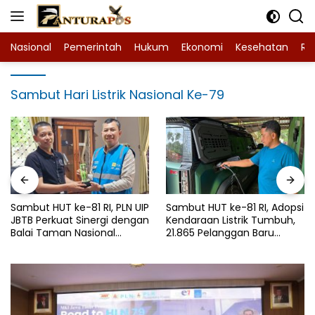
Langsung
ke
konten
Nasional
Pemerintah
Hukum
Ekonomi
Kesehatan
Ra
Sambut Hari Listrik Nasional Ke-79
Sambut HUT ke-81 RI, PLN UIP
Sambut HUT ke-81 RI, Adopsi
JBTB Perkuat Sinergi dengan
Kendaraan Listrik Tumbuh,
Balai Taman Nasional
21.865 Pelanggan Baru
Baluran Bahas Kajian
Gunakan Home Charging
Rencana Proyek SUTET 500
Services PLN pada Semester
kV Paiton–
I 2026
Watudodol/Kalipuro