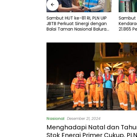
ai Kradenan
Sambut HUT ke-81 RI, PLN UIP
Sambut H
ebohkan Temuan
JBTB Perkuat Sinergi dengan
Kendaraa
i, Polisi Gelar
Balai Taman Nasional Baluran
21.865 P
Bahas Kajian Rencana Proyek
Gunakan
SUTET 500 kV Paiton–
Services
Watudodol/Kalipuro
2026
Nasional
Desember 21, 2024
Menghadapi Natal dan Tahun
Stok Energi Primer Cukup, PLN