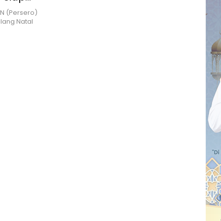
ataru
N (Persero)
lang Natal