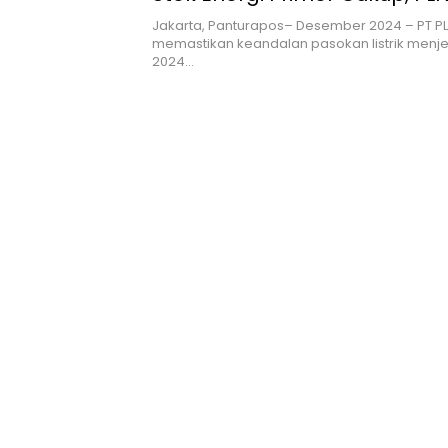
Pasok Listrik Andal Selama N
Jakarta, Panturapos– Desember 2024 – PT PL
memastikan keandalan pasokan listrik menje
2024…