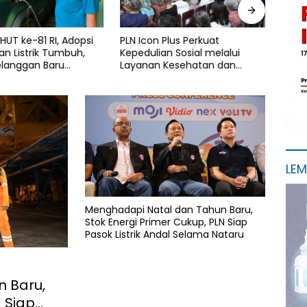
UT ke-81 RI, Adopsi
PLN Icon Plus Perkuat
PLN I
n Listrik Tumbuh,
Kepedulian Sosial melalui
Laya
elanggan Baru
Layanan Kesehatan dan
Bantu
 Home Charging
Bantuan Komprehensif bagi
Ruma
 PLN pada Semester I
Lansia di Malang
LE
Menghadapi Natal dan Tahun Baru,
Stok Energi Primer Cukup, PLN Siap
Pasok Listrik Andal Selama Nataru
 Baru,
 Siap