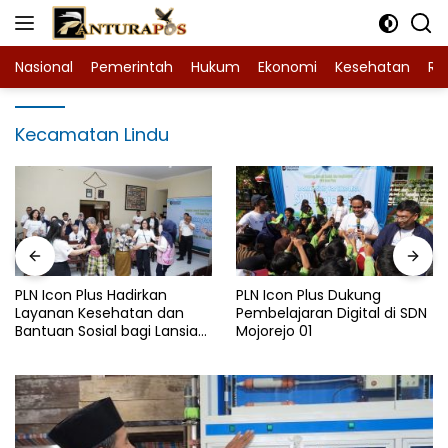
Langsung
ke
konten
Nasional
Pemerintah
Hukum
Ekonomi
Kesehatan
Ra
Kecamatan Lindu
PLN Icon Plus Hadirkan
PLN Icon Plus Dukung
Layanan Kesehatan dan
Pembelajaran Digital di SDN
Bantuan Sosial bagi Lansia
Mojorejo 01
di Rumah Belas Kasih
Malang