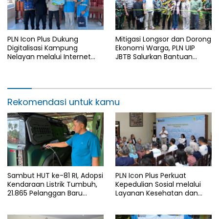
PLN Icon Plus Dukung
Mitigasi Longsor dan Dorong
Digitalisasi Kampung
Ekonomi Warga, PLN UIP
Nelayan melalui Internet
JBTB Salurkan Bantuan
Gratis di Desa Nelayan
Konservasi 4.000 Pohon
Rajatama
Aren Genjah Asal Aceh di
Banyuwangi
Rekomendasi untuk kamu
Sambut HUT ke-81 RI, Adopsi
PLN Icon Plus Perkuat
Kendaraan Listrik Tumbuh,
Kepedulian Sosial melalui
21.865 Pelanggan Baru
Layanan Kesehatan dan
Gunakan Home Charging
Bantuan Komprehensif bagi
Services PLN pada Semester
Lansia di Malang