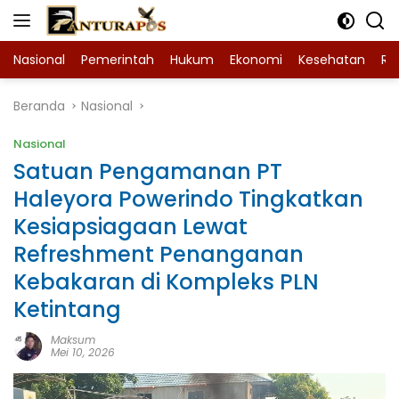
Langsung
ke
konten
Nasional
Pemerintah
Hukum
Ekonomi
Kesehatan
Ra
Beranda
Nasional
Nasional
Satuan Pengamanan PT
Haleyora Powerindo Tingkatkan
Kesiapsiagaan Lewat
Refreshment Penanganan
Kebakaran di Kompleks PLN
Ketintang
Maksum
Mei 10, 2026