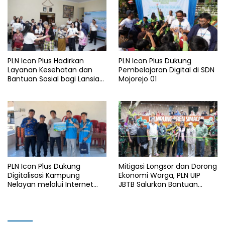
I 2026
PLN Icon Plus Hadirkan
PLN Icon Plus Dukung
Layanan Kesehatan dan
Pembelajaran Digital di SDN
Bantuan Sosial bagi Lansia
Mojorejo 01
di Rumah Belas Kasih
Malang
PLN Icon Plus Dukung
Mitigasi Longsor dan Dorong
Digitalisasi Kampung
Ekonomi Warga, PLN UIP
Nelayan melalui Internet
JBTB Salurkan Bantuan
Gratis di Desa Nelayan
Konservasi 4.000 Pohon
Rajatama
Aren Genjah Asal Aceh di
Banyuwangi