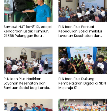
Sambut HUT ke-81 RI, Adopsi
PLN Icon Plus Perkuat
Kendaraan Listrik Tumbuh,
Kepedulian Sosial melalui
21.865 Pelanggan Baru
Layanan Kesehatan dan
Gunakan Home Charging
Bantuan Komprehensif bagi
Services PLN pada Semester
Lansia di Malang
I 2026
PLN Icon Plus Hadirkan
PLN Icon Plus Dukung
Layanan Kesehatan dan
Pembelajaran Digital di SDN
Bantuan Sosial bagi Lansia
Mojorejo 01
di Rumah Belas Kasih
Malang